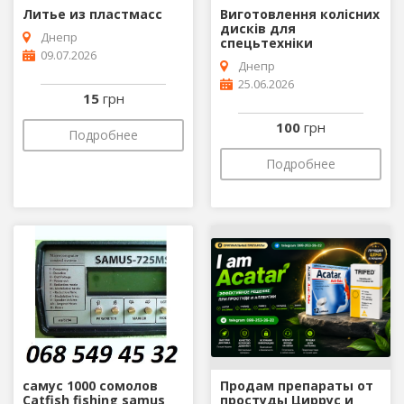
Литье из пластмасс
Виготовлення колісних
дисків для
Днепр
спецьтехніки
09.07.2026
Днепр
25.06.2026
15
грн
100
грн
Подробнее
Подробнее
самус 1000 сомолов
Продам препараты от
Catfish fishing samus
простуды Циррус и