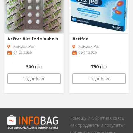
Acftar Aktifed sinuhelh
Actifed
Кривой Рог
Кривой Рог
01.05.2026
06.04.2026
300
грн
750
грн
Подробнее
Подробнее
Помощь и Обратная связь
Как продавать и покупать?
Добавить объявление