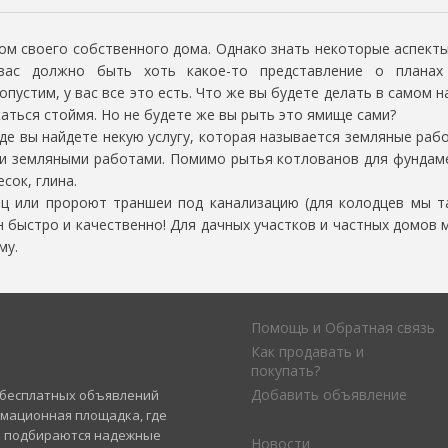
ом своего собственного дома. Однако знать некоторые аспекты 
вас должно быть хоть какое-то представление о планах 
опустим, у вас все это есть. Что же вы будете делать в самом 
аться стоймя. Но не будете же вы рыть это ямище сами?
де вы найдете некую услугу, которая называется земляные раб
и земляными работами. Помимо рытья котлованов для фундам
сок, глина.
или пророют траншеи под канализацию (для колодцев мы та
 быстро и качественно! Для дачных участков и частных домов
му.
Помощь и Обратная связь
Как продавать и
покупать?
Добавить объявление
а бесплатных объявлений
рмационная площадка, где
и подбираются надежные
Новости