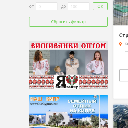
ОК
от
до
Сбросить фильтр
К