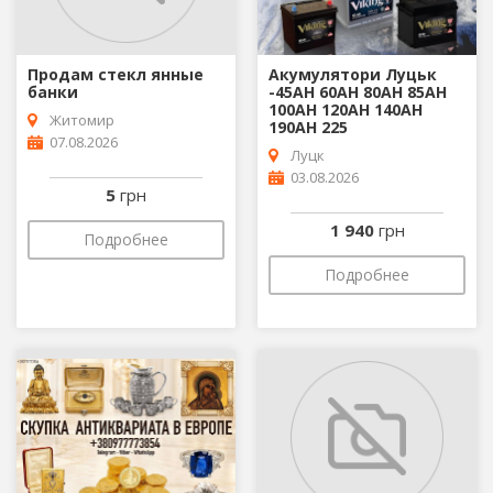
Продам стекл янные
Акумулятори Луцьк
банки
-45АН 60АН 80АН 85АН
100АН 120АН 140АН
Житомир
190АН 225
07.08.2026
Луцк
03.08.2026
5
грн
1 940
грн
Подробнее
Подробнее