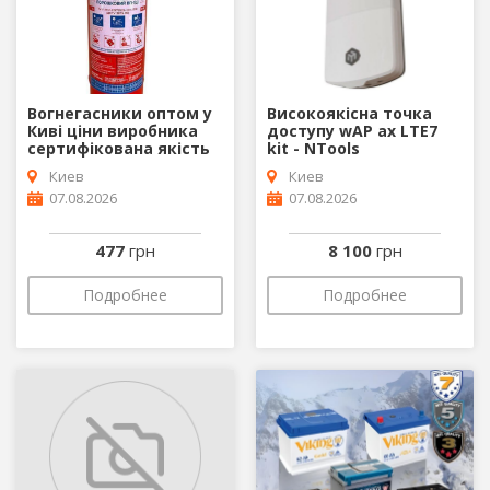
Вогнегасники оптом у
Високоякісна точка
Киві ціни виробника
доступу wAP ax LTE7
сертифікована якість
kit - NTools
Киев
Киев
07.08.2026
07.08.2026
477
грн
8 100
грн
Подробнее
Подробнее