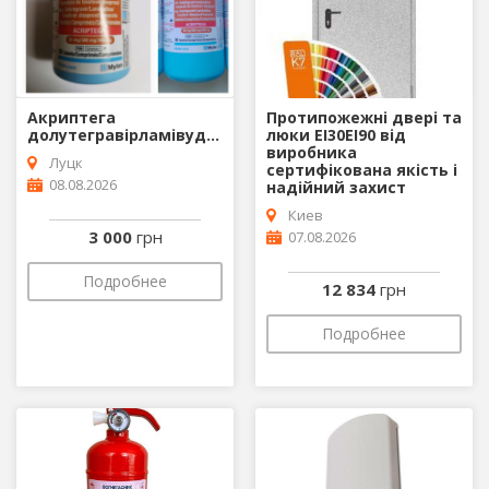
Акриптега
Протипожежні двері та
долутегравірламівудінтенофовир
люки EI30EI90 від
виробника
Луцк
сертифікована якість і
08.08.2026
надійний захист
Киев
3 000
грн
07.08.2026
Подробнее
12 834
грн
Подробнее