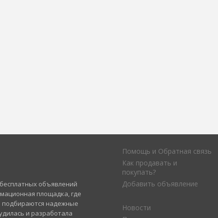
Помощь и Обратная связь
Как продавать и
покупать?
Добавить объявление
а бесплатных объявлений
рмационная площадка, где
и подбираются надежные
Новости
удилась и разработала