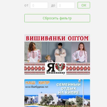
ОК
от
до
Сбросить фильтр