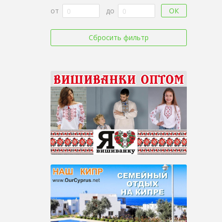
ОК
от
до
Сбросить фильтр