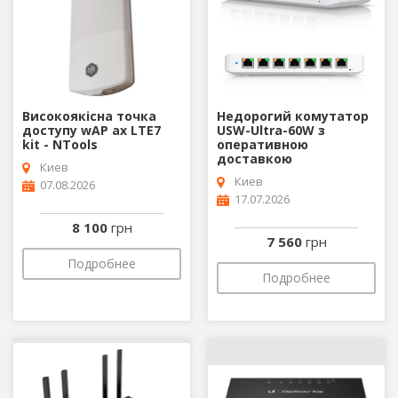
Високоякісна точка
Недорогий комутатор
доступу wAP ax LTE7
USW-Ultra-60W з
kit - NTools
оперативною
доставкою
Киев
Киев
07.08.2026
17.07.2026
8 100
грн
7 560
грн
Подробнее
Подробнее