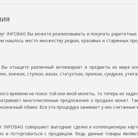
ния
луг INFOBAG Вы можете реализовывать и покупать раритетные 
ем нашлось место множеству редких, красивых и старинных пре
 Вы отыщите различный антиквариат и предметы из мира иску
, значках, ступках, вазах, статуэтках, прялках, сундуках, утюгах
го времени на поиск той или иной монеты, то теперь их задач
матривают многочисленные предложения о продаже монет. Так
нозначный обмен. Вся эта процедура занимает у них считанные 
уг INFOBAG совершают выгодные сделки и коллекционеры карт
но и поторговаться с продавцом. Ведь данные товары являют