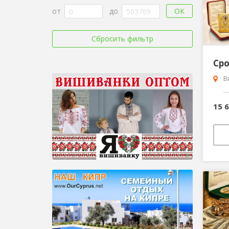
ОК
от
до
Сбросить фильтр
В
15 