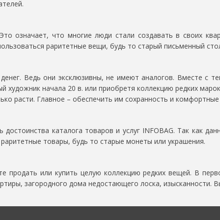
ателей.
Это означает, что многие люди стали создавать в своих квар
льзоваться раритетные вещи, будь то старый письменный стол 
денег. Ведь они эксклюзивны, не имеют аналогов. Вместе с те
ый художник начала 20 в. или приобретя коллекцию редких маро
ько расти. Главное – обеспечить им сохранность и комфортные
ь достоинства каталога товаров и услуг INFOBAG. Так как да
 раритетные товары, будь то старые монеты или украшения.
е продать или купить целую коллекцию редких вещей. В перв
артиры, загородного дома недостающего лоска, изысканности. 