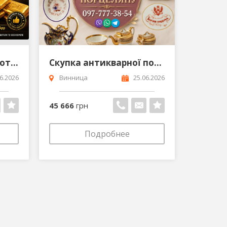
Выгодная скупка золотых монет кладов слитков золота и наследства в Европе
Скупка антикварної порцеляни царська Росія вропа Схід Оцінка та викуп фарфору
6.2026
Винница
25.06.2026
45 666
грн
Подробнее