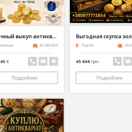
Срочный выкуп антиквариата часов золотых монет и золота в Польше Скупка золотых монет в Варшаве
инница
02.08.2026
Львов
30.0
645
€
45 666
грн
Подробнее
Подробнее