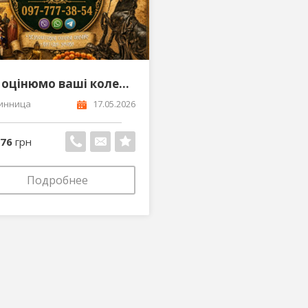
Ми оцінюмо ваші колекційні речі антикваріат та старовинні предмети побуту
инница
17.05.2026
576
грн
Подробнее