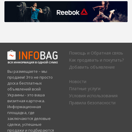
Помощь и Обратная связь
Как продавать и покупать?
Добавить объявление
Вы размещаете – мы
продаем! Это не просто
Новости
доска бесплатных
Платные услуги
объявлений всей
Украины - это ваша
Условия использования
визитная карточка.
Правила безопасности
Информационная
площадка, где
заключаются деловые
сделки, успешные
продажи и подбираются