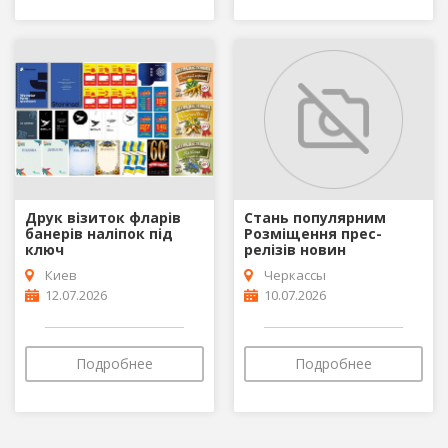
Друк візиток фларів
Стань популярним
банерів наліпок під
Розміщення прес-
ключ
релізів новин
Киев
Черкассы
12.07.2026
10.07.2026
Подробнее
Подробнее