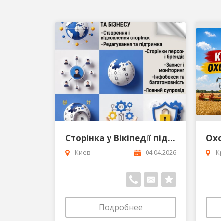
Сторінка у Вікіпедії під ключ репутація довіра та впізнаваність
Киев
04.04.2026
К
Подробнее