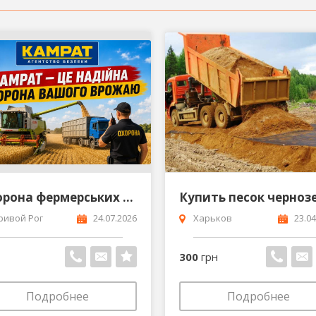
Охорона фермерських господарств Кривий Ріг Камрат
ривой Рог
24.07.2026
Харьков
23.04
300
грн
Подробнее
Подробнее