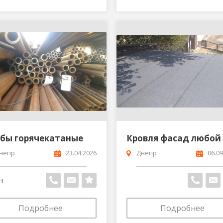
убы горячекатаные
непр
23.04.2026
Днепр
06.09
н
Подробнее
Подробнее