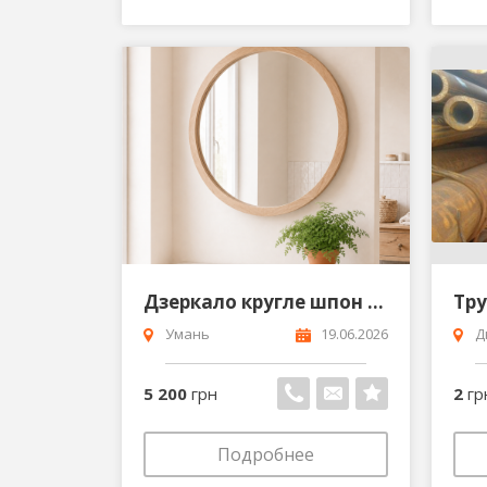
Дзеркало кругле шпон дуб без підсвітки
Тр
Умань
19.06.2026
Д
5 200
грн
2
гр
Подробнее