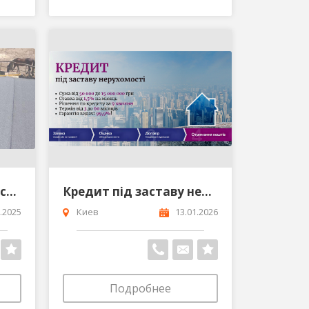
Кровля фасад любой сложности Днепр
Кредит під заставу нерухомості в Киві швидко та без довідок
.2025
Киев
13.01.2026
Подробнее