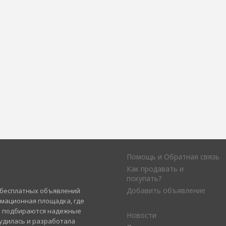
Помощь и Обратная связь
Как продавать и
покупать?
Добавить объявление
а бесплатных объявлений
рмационная площадка, где
и подбираются надежные
Новости
удилась и разработала