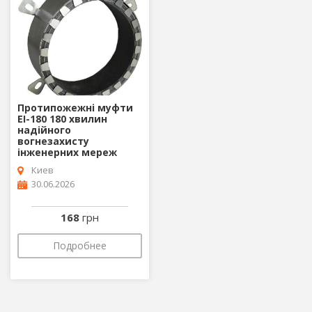
Протипожежні муфти
EI-180 180 хвилин
надійного
вогнезахисту
інженерних мереж
Киев
30.06.2026
168
грн
Подробнее