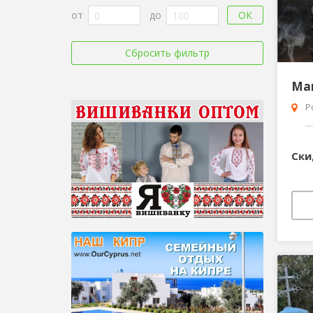
ОК
от
до
Сбросить фильтр
Р
Ск