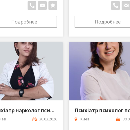
Подробнее
Подробнее
Психіатр нарколог психолог психотерапевт Стецюра Вікторія Олегівна
иев
30.03.2026
Киев
30.0