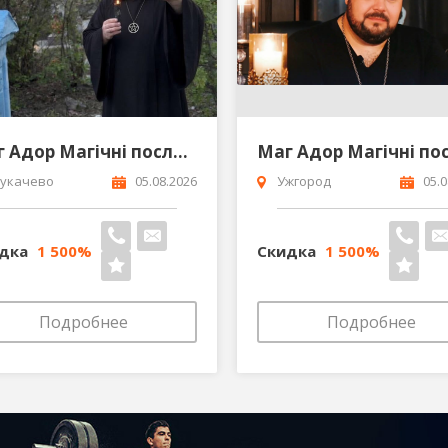
Маг Адор Магічні послуги Сергій Кобзар Мукачево
укачево
05.08.2026
Ужгород
05.0
идка
1 500%
Скидка
1 500%
Подробнее
Подробнее