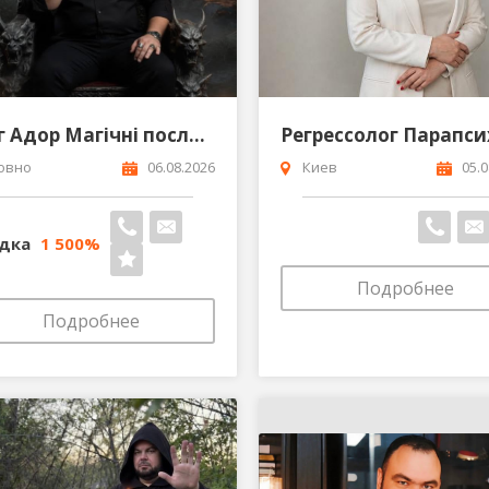
Маг Адор Магічні послуги Сергія Кобзаря Рівне
овно
06.08.2026
Киев
05.0
идка
1 500%
Подробнее
Подробнее