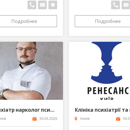
Подробнее
Подробнее
Психіатр нарколог психолог психотерапевт Царук вген Григорович
иев
30.03.2026
Киев
30.0