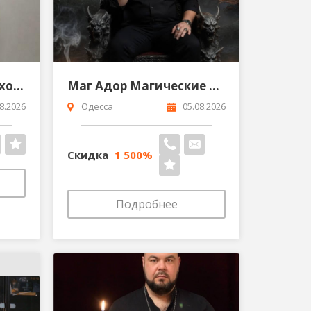
Регрессолог Парапсихолог Гипнотерапевт Гипноз
Маг Адор Магические услуги Сергей Кобзарь Одесса
8.2026
Одесса
05.08.2026
Скидка
1 500%
Подробнее