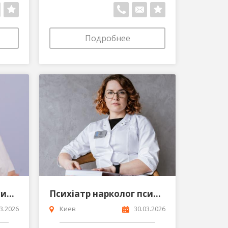
Подробнее
Психіатр психолог психотерапевт Щербина Юлія Петрівна
Психіатр нарколог психолог психотерапевт Безух Тетяна Андріївна
3.2026
Киев
30.03.2026