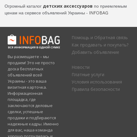
детских аксессуаров
Огромный каталог
по приемлемым
INFOBAG
ценам на сервесе объявлений Украины -
Помощь и Обратная связь
Как продавать и покупать?
Добавить объявление
Вы размещаете – мы
продаем! Это не просто
Новости
доска бесплатных
Платные услуги
объявлений всей
Украины - это ваша
Условия использования
визитная карточка.
Правила безопасности
Информационная
площадка, где
заключаются деловые
сделки, успешные
продажи и подбираются
надежные кадры. Именно
для вас, наша команда
хорошо потрудилась и