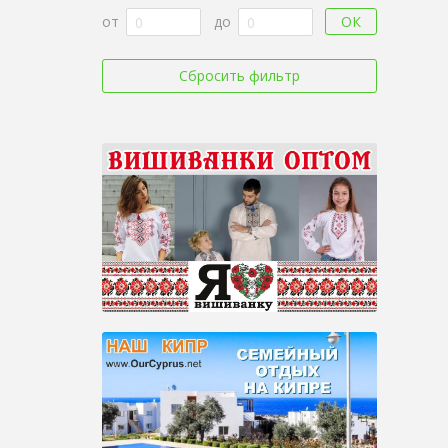
ОК
от
до
Сбросить фильтр