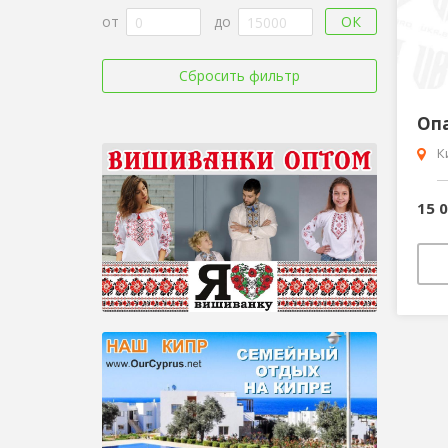
ОК
от
до
Сбросить фильтр
К
15 