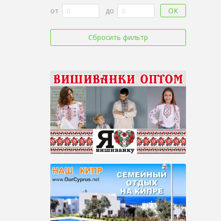
ОК
от
до
Сбросить фильтр