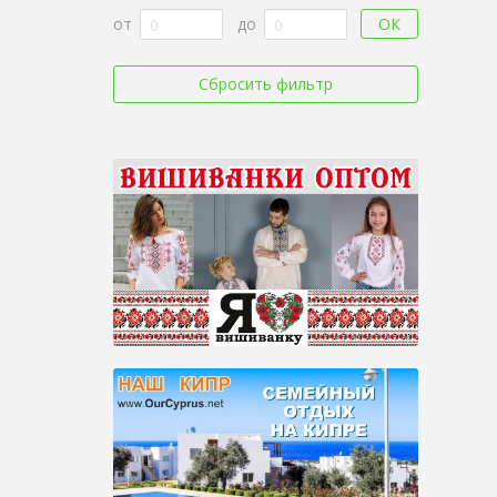
ОК
от
до
Сбросить фильтр