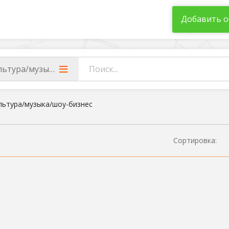
Добавить о
льтура/музыка/шоу-бизнес
льтура/музыка/шоу-бизнес
Сортировка: