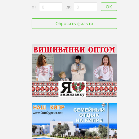
ОК
от
до
Сбросить фильтр