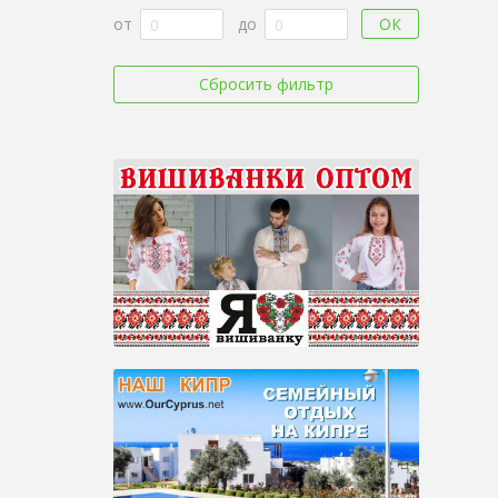
ОК
от
до
Сбросить фильтр