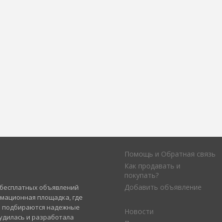
Помощь и Обратная связь
Как продавать и
покупать?
Добавить объявление
а бесплатных объявлений
рмационная площадка, где
и подбираются надежные
Новости
удилась и разработала