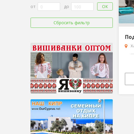
ОК
от
до
Сбросить фильтр
Х