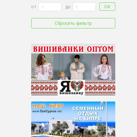
ОК
от
до
Сбросить фильтр