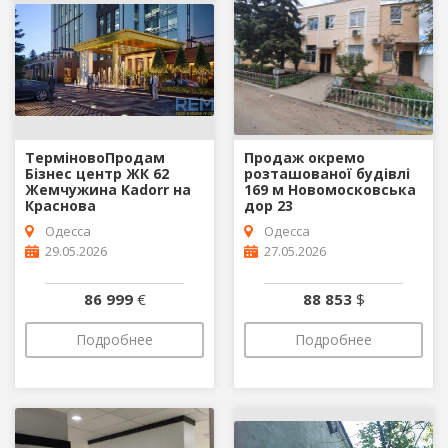
ТерміновоПродам
Продаж окремо
Бізнес центр ЖК 62
розташованої будівлі
Жемчужина Kadorr на
169 м Новомосковська
Краснова
дор 23
Одесса
Одесса
29.05.2026
27.05.2026
86 999
€
88 853
$
Подробнее
Подробнее