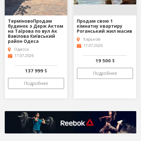
ТерміновоПродам
Продам свою 1
будинок з Держ Актом
кімнатну квартиру
на Таїрова по вул Ак
Роганський жил масив
Вавілова Київський
Харьков
район Одеса
17.07.2026
Одесса
17.07.2026
19 500
$
137 999
$
Подробнее
Подробнее