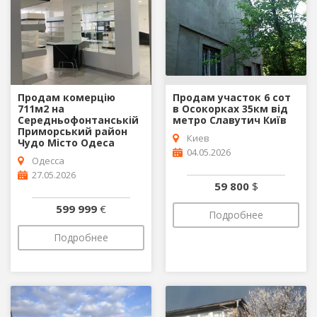
Продам комерцію
Продам участок 6 сот
711м2 на
в Осокорках 35км від
Середньофонтанській
метро Славутич Київ
Приморський район
Киев
Чудо Місто Одеса
04.05.2026
Одесса
27.05.2026
59 800
$
599 999
€
Подробнее
Подробнее