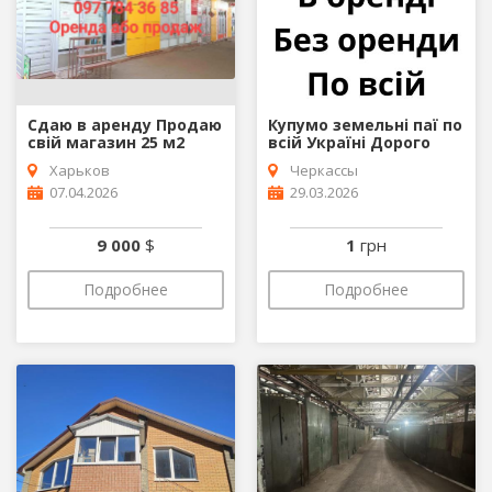
Сдаю в аренду Продаю
Купумо земельні паї по
свій магазин 25 м2
всій Україні Дорого
Харьков
Черкассы
07.04.2026
29.03.2026
9 000
$
1
грн
Подробнее
Подробнее