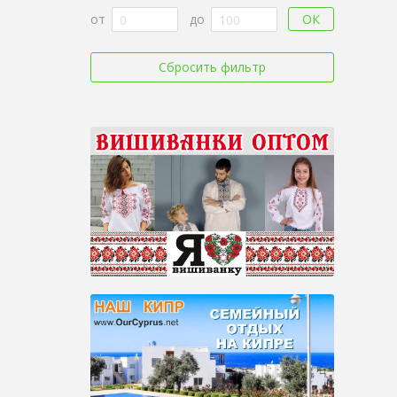
ОК
от
до
Сбросить фильтр