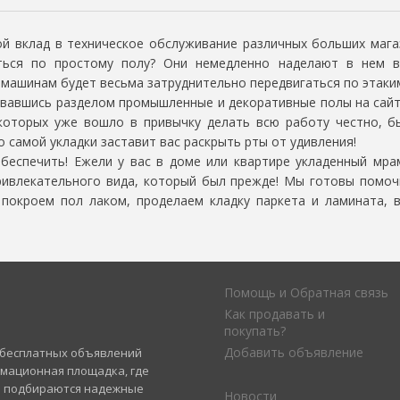
клад в техническое обслуживание различных больших магази
аться по простому полу? Они немедленно наделают в нем в
е машинам будет весьма затруднительно передвигаться по этаки
вавшись разделом промышленные и декоративные полы на сайте 
 которых уже вошло в привычку делать всю работу честно, б
о самой укладки заставит вас раскрыть рты от удивления!
еспечить! Ежели у вас в доме или квартире укладенный мрам
ривлекательного вида, который был прежде! Мы готовы помо
окроем пол лаком, проделаем кладку паркета и ламината, 
Помощь и Обратная связь
Как продавать и
покупать?
Добавить объявление
а бесплатных объявлений
рмационная площадка, где
и подбираются надежные
Новости