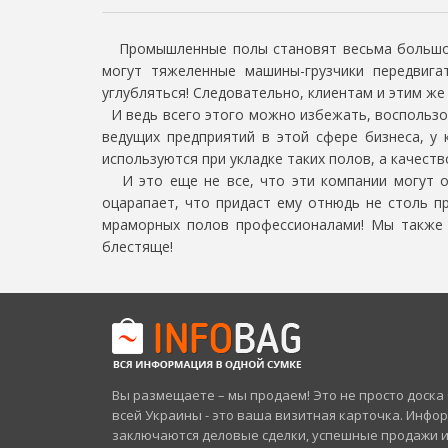
Промышленные полы становят весьма большой в
могут тяжеленные машины-грузчики передвиг
углубляться! Следовательно, клиентам и этим ж
И ведь всего этого можно избежать, воспользо
ведущих предприятий в этой сфере бизнеса, у
используются при укладке таких полов, а качеств
И это еще не все, что эти компании могут об
оцарапает, что придаст ему отнюдь не столь п
мраморных полов профессионалами! Мы также п
блестяще!
Вы размещаете – мы продаем! Это не просто доск
всей Украины - это ваша визитная карточка. Инфо
заключаются деловые сделки, успешные продажи 