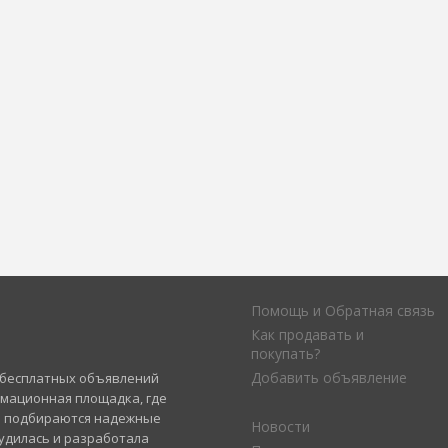
Помощь и Обратная связь
Как продавать и
покупать?
Добавить объявление
а бесплатных объявлений
рмационная площадка, где
и подбираются надежные
Новости
удилась и разработала