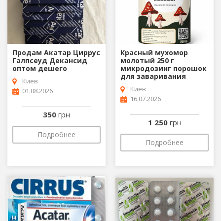
Продам Акатар Циррус
Красный мухомор
Галпсеуд Декансид
молотый 250 г
оптом дешего
микродозинг порошок
для заваривания
Киев
Киев
01.08.2026
16.07.2026
350
грн
1 250
грн
Подробнее
Подробнее