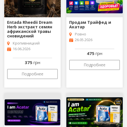
Entada Rheedii Dream
Продам Трайфед и
Herb экстракт семян
Акатар
африканской травы
Ровно
сновидений
26.05.2026
Кропивницкий
16.06.2026
475
грн
375
грн
Подробнее
Подробнее