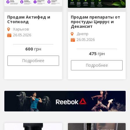
Продам Актифед и
Продам препараты от
Стопколд
простуды Циррус и
Декансит
Харьков
Днепр
26.05.2026
26.05.2026
600
грн
475
грн
Подробнее
Подробнее