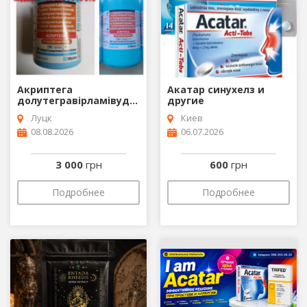
Акриптега
Акатар синухелз и
долутегравірламівудінтенофовир
другие
Луцк
Киев
08.08.2026
06.07.2026
3 000
грн
600
грн
Подробнее
Подробнее