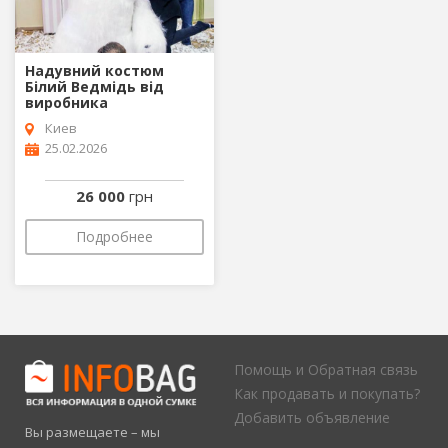
Надувний костюм
Білий Ведмідь від
виробника
Киев
25.02.2026
26 000
грн
Подробнее
Помощь и Обратная связь
Как продавать и покупать?
Добавить объявление
Вы размещаете – мы