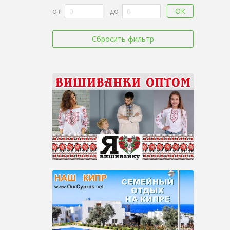
ОК
от
до
Сбросить фильтр