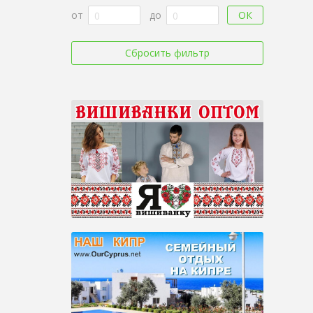
ОК
от
до
Сбросить фильтр