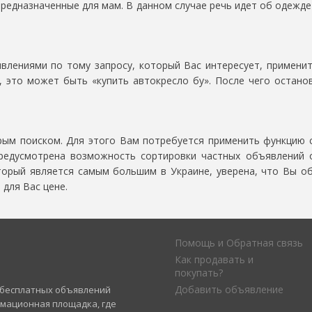
предназначенные для мам. В данном случае речь идет об одежд
влениями по тому запросу, который Вас интересует, применит
, это может быть «купить автокресло бу». После чего остан
ым поиском. Для этого Вам потребуется применить функцию 
предусмотрена возможность сортировки частных объявлений 
торый является самым большим в Украине, уверена, что Вы о
для Вас цене.
Помощь и Обратная связь
Как продавать и
покупать?
Добавить объявление
а бесплатных объявлений
рмационная площадка, где