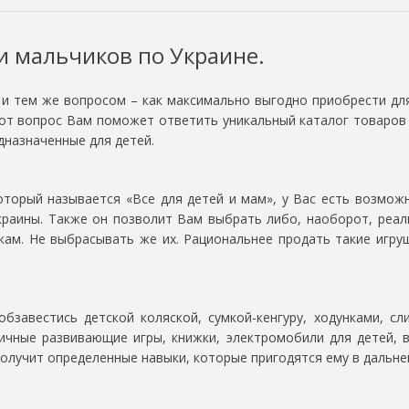
и мальчиков по Украине.
 и тем же вопросом – как максимально выгодно приобрести для
от вопрос Вам поможет ответить уникальный каталог товаров 
дназначенные для детей.
оторый называется «Все для детей и мам», у Вас есть возможн
краины. Также он позволит Вам выбрать либо, наоборот, реал
кам. Не выбрасывать же их. Рациональнее продать такие игруш
завестись детской коляской, сумкой-кенгуру, ходунками, сли
ичные развивающие игры, книжки, электромобили для детей,
получит определенные навыки, которые пригодятся ему в дальн