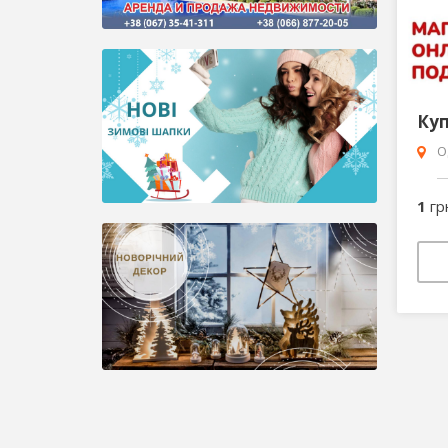
О
1
гр