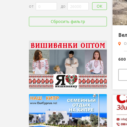
ОК
от
до
Сбросить фильтр
Ве
О
600