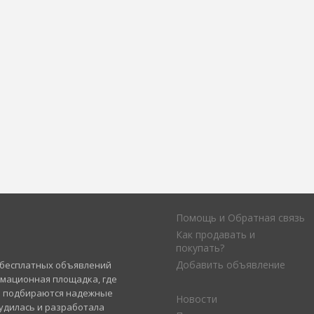
Помощь и Обратная связь
Как продавать и
покупать?
Добавить объявление
а бесплатных объявлений
рмационная площадка, где
и подбираются надежные
Новости
удилась и разработала