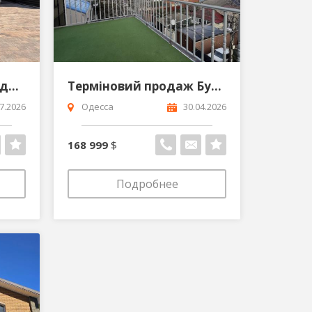
ТерміновоПродам будинок з Держ Актом на Таїрова по вул Ак Вавілова Київський район Одеса
Терміновий продаж Будинок в Совіньйоні з прямим видом на море Одеса
7.2026
Одесса
30.04.2026
168 999
$
Подробнее