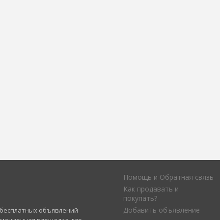
Помощь и Обратная связь
Как продавать и
покупать?
Добавить объявление
а бесплатных объявлений
рмационная площадка, где