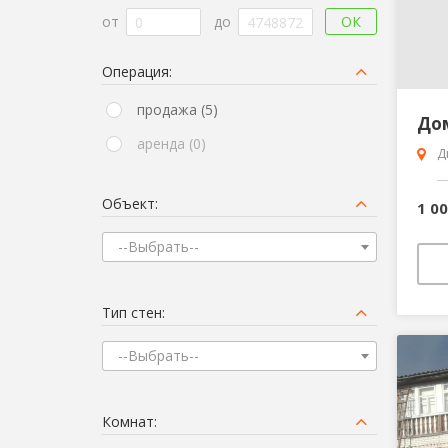
ОК
от
до
Операция:
продажа (5)
аренда (0)
Д
Объект:
1 0
--Выбрать--
Тип стен:
--Выбрать--
Комнат: