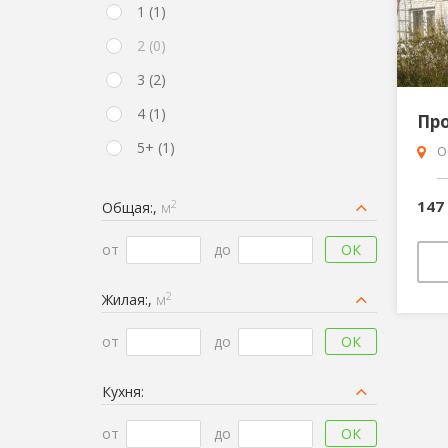
1 (1)
2 (0)
3 (2)
4 (1)
5+ (1)
О
147
2
Общая:,
м
ОК
от
до
2
Жилая:,
м
ОК
от
до
Кухня:
ОК
от
до