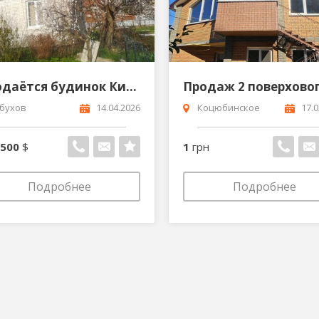
Продаётся будинок Київська обл Обухівський район с м т Козин Конча Заспа
бухов
14.04.2026
Коцюбинское
17.0
 500
$
1
грн
Подробнее
Подробнее