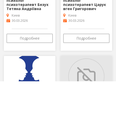
психолог
психолог
психотерапевт Безух
психотерапевт Царук
Тетяна Андріївна
вген Григорович
Киев
Киев
30.03.2026
30.03.2026
Подробнее
Подробнее
Клініка психіатрії та
Хочу подякувати
наркології РЕНЕСАНС -
цьому діду
КИЇВ
Хмельницкий