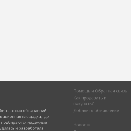
Помощь и Обратная связь
Как продавать и
покупать?
Добавить объявление
а бесплатных объявлений
рмационная площадка, где
и подбираются надежные
Новости
удилась и разработала