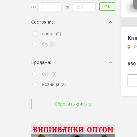
ОК
от
до
Состояние:
новое (2)
б/у (0)
Л
Продажа:
850
Опт (0)
Розница (2)
Сбросить фильтр