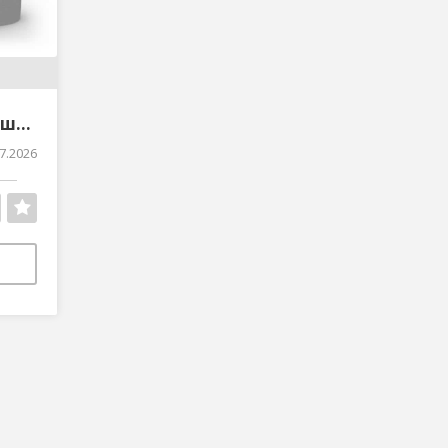
Кільця колодязні кришки днища Блоки від виробника
7.2026