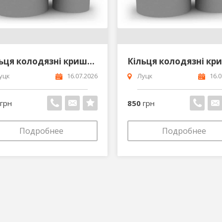
Кільця колодязні кришки днища Блоки від виробника
уцк
16.07.2026
Луцк
16.0
грн
850
грн
Подробнее
Подробнее