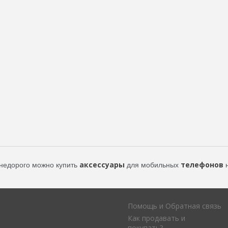
аксессуары
телефонов
недорого можно купить
для мобильных
н
Помощь и Обратная связь
Как продавать и
покупать?