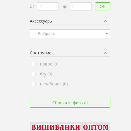
ОК
от
до
Аксессуары:
--Выбрать--
Состояние:
новое (0)
б/у (0)
нерабочее (0)
Сбросить фильтр