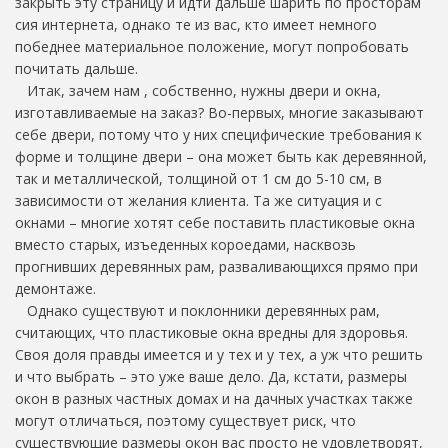
закрыть эту страницу и идти дальше шарить по просторам
сия интернета, однако те из вас, кто имеет немного
победнее материальное положение, могут попробовать
почитать дальше.
Итак, зачем нам , собственно, нужны двери и окна,
изготавливаемые на заказ? Во-первых, многие заказывают
себе двери, потому что у них специфические требования к
форме и толщине двери – она может быть как деревянной,
так и металлической, толщиной от 1 см до 5-10 см, в
зависимости от желания клиента. Та же ситуация и с
окнами – многие хотят себе поставить пластиковые окна
вместо старых, изъеденных короедами, насквозь
прогнивших деревянных рам, разваливающихся прямо при
демонтаже.
Однако существуют и поклонники деревянных рам,
считающих, что пластиковые окна вредны для здоровья.
Своя доля правды имеется и у тех и у тех, а уж что решить
и что выбрать – это уже ваше дело. Да, кстати, размеры
окон в разных частных домах и на дачных участках также
могут отличаться, поэтому существует риск, что
существующие размеры окон вас просто не удовлетворят,