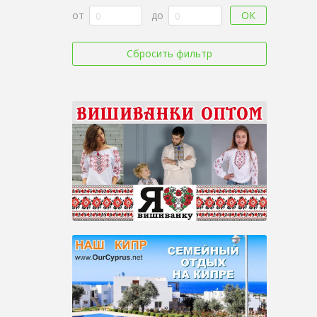
ОК
от
до
Сбросить фильтр