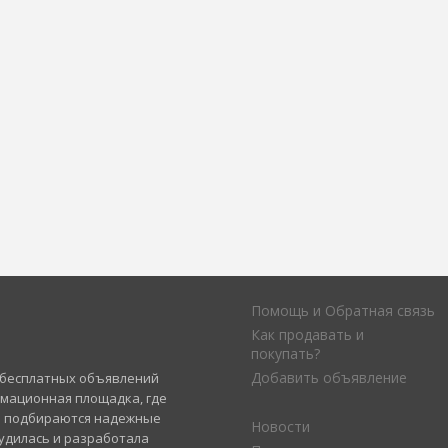
Помощь и Обратная связь
Как продавать и
покупать?
Добавить объявление
а бесплатных объявлений
рмационная площадка, где
и подбираются надежные
Новости
удилась и разработала