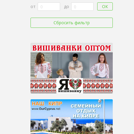
ОК
от
до
Сбросить фильтр