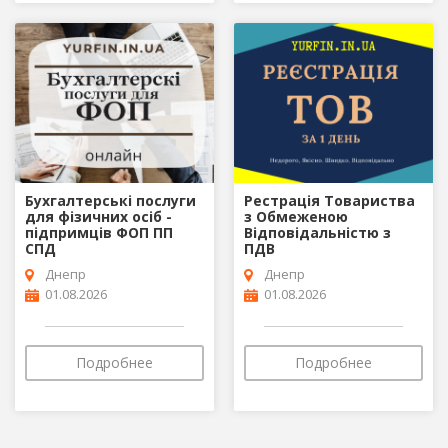
Бухгалтерські послуги
Рестрація Товариства
для фізичних осіб -
з Обмеженою
підпримців ФОП ПП
Відповідальністю з
СПД
ПДВ
Днепр
Днепр
01.08.2026
01.08.2026
Подробнее
Подробнее