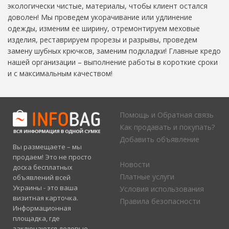
экологически чистые, материалы, чтобы клиент остался
доволен! Мы проведем укорачивание или удлинение
одежды, изменим ее ширину, отремонтируем меховые
изделия, реставрируем прорезы и разрывы, проведем
замену шубных крючков, заменим подкладки! Главные кредо
нашей организации – выполнение работы в короткие сроки
и с максимальным качеством!
Помощь и Обратная связь
Как продавать и покупать?
Добавить объявление
Вы размещаете – мы
продаем! Это не просто
Новости
доска бесплатных
Платные услуги
объявлений всей
Украины - это ваша
Условия использования
визитная карточка.
Правила безопасности
Информационная
площадка, где
заключаются деловые