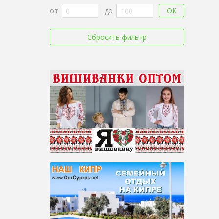
ОК
от
до
Сбросить фильтр