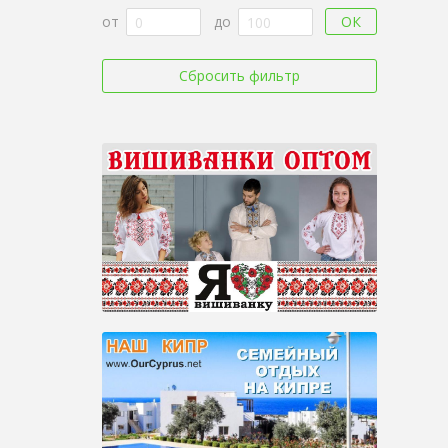
ОК
от
до
Сбросить фильтр