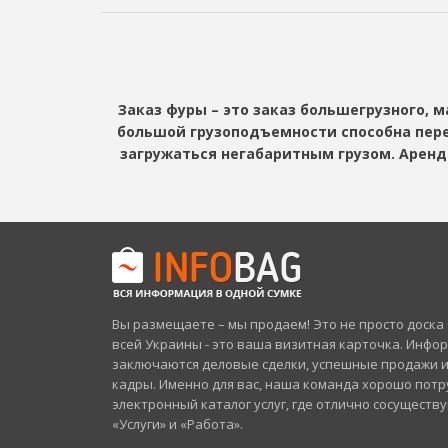
Заказ фуры – это заказ большегрузного, 
большой грузоподъемности способна перев
загружаться негабаритным грузом. Аренд
Вы размещаете – мы продаем! Это не просто доск
всей Украины - это ваша визитная карточка. Инфо
заключаются деловые сделки, успешные продажи 
кадры. Именно для вас, наша команда хорошо потр
электронный каталог услуг, где отлично сосуществ
«Услуги» и «Работа».