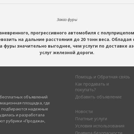
Заказ фуры
маневренного, прогрессивного автомобиля с полуприцепо
озить на дальние расстояния до 20 тонн веса. Обладая о
а фуры значительно выгоднее, чем услуги по доставке 
услуг железной дороги.
Помощь и Обратная связь
Как продавать и
покупать?
Добавить объявление
а бесплатных объявлений
рмационная площадка, где
и подбираются надежные
Новости
удилась и разработала
Платные услуги
уют рубрики «Продажа»,
Условия использования
Правила безопасности