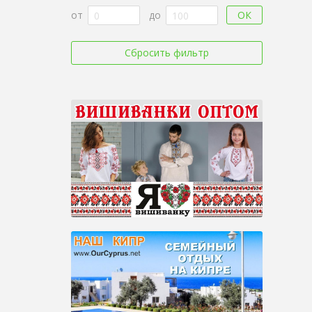
ОК
от
до
Сбросить фильтр