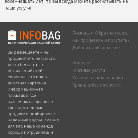
восемнадцать лет, то вы всегда можете рассчитывать на
наши услуги!
Помощь и Обратная связь
Как продавать и покупать?
Добавить объявление
Вы размещаете – мы
продаем! Это не просто
Новости
доска бесплатных
Платные услуги
объявлений всей
Украины - это ваша
Условия использования
визитная карточка.
Правила безопасности
Информационная
площадка, где
заключаются деловые
сделки, успешные
продажи и подбираются
надежные кадры. Именно
для вас, наша команда
хорошо потрудилась и