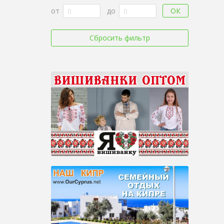
ОК
от
до
Сбросить фильтр