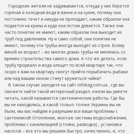
Городские жители не задумываются, откуда у них берется
горячая и холодная вода в ванне и на кухне, почему она
постоянно течет и никуда не пропадает, каким образом она
подается на краны и куда она потом девается. Также они
часто понятие не имеют, каким образом она выходит из
труб под давлением. Ну и само собой, они понятия не
имеют, почему эти трубы иногда выходят из строя. Всему
виной их возраст – во многих домах трубы не менялись со
времен строительства самого дома. А что же делать, если
трубу прорвало и вода хлещет по всей квартире так, что
скоро к вам на квартиру смогут прийти порыбачить рыбаки
или над вашим окном станут кружиться чайки?
В таком случае заходите на сайт infobag.com.ua , где вы
сможете найти такой интересный раздел, ежели вы умеете
читать, какой называется сантехнические работы. Где бы
вы не находились, в какой только толчке Украины вы не
были, мы вас найдем и разрешим все ваши проблемы с
сантехникой! Отопление, монтаж системы водоснабжения,
проблемы с канализацией (стояки, разводка) , установка
насосов – все это мы решаем быстро, качественно, и, что