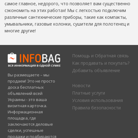
самое главное, недорого, что позволяет вам существенно
сэкономить на этих работах! Мы с легкостью подключим
различные сантехнические приборы, такие как компакты,
умывальники, газовые колонки, сушители для полотенец и
многие другие!
Помощь и Обратная связь
Как продавать и покупать?
Добавить объявление
Вы размещаете – мы
продаем! Это не просто
Новости
доска бесплатных
Платные услуги
объявлений всей
Украины - это ваша
Условия использования
визитная карточка.
Правила безопасности
Информационная
площадка, где
заключаются деловые
сделки, успешные
продажи и подбираются